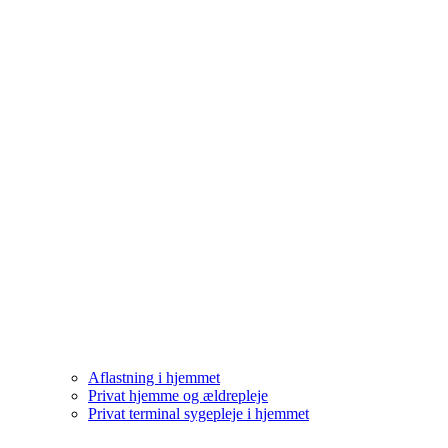
Aflastning i hjemmet
Privat hjemme og ældrepleje
Privat terminal sygepleje i hjemmet