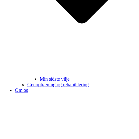
Min sidste vilje
Genoptræning og rehabilitering
Om os